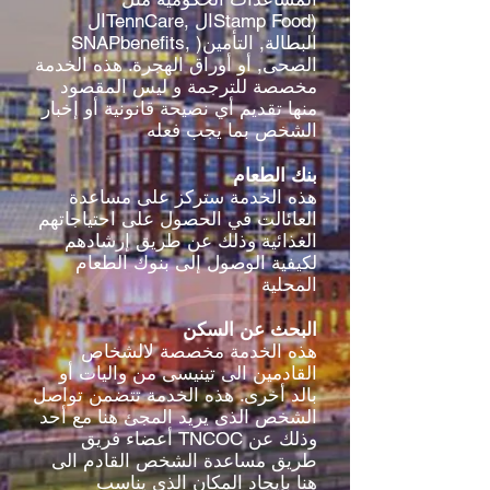
الTennCare, الStamp Food)
SNAPbenefits, )البطالة, التأمين
الصحى, أو أوراق الهجرة. هذه الخدمة
مخصصة للترجمة و ليس المقصود
منها تقديم أي نصيحة قانونية أو إخبار
الشخص بما يجب فعله
بنك الطعام
هذه الخدمة ستركز على مساعدة
العائالت في الحصول على احتياجاتهم
الغذائية وذلك عن طريق إرشادهم
لكيفية الوصول إلى بنوك الطعام
المحلية
البحث عن السكن
هذه الخدمة مخصصة لالشخاص
القادمين الى تينيسى من واليات أو
بالد أخرى. هذه الخدمة تتضمن تواصل
الشخص الذى يريد المجئ هنا مع أحد
أعضاء فريق TNCOC وذلك عن
طريق مساعدة الشخص القادم الى
هنا بإيجاد المكان الذى يناسب