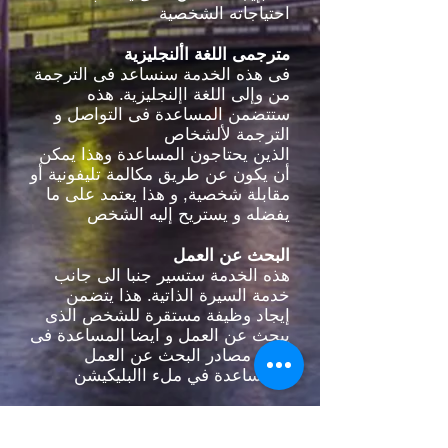
احتياجاته الشخصية
مترجمى اللغة األنجليزية
فى هذه الخدمة سنساعد فى الترجمة
من وإلى اللغة اإلنجليزية. هذه
ستتضمن المساعدة فى التواصل و
الترجمة لألشخاص
الذين يحتاجون المساعدة وهذا يمكن
أن يكون عن طريق مكالمة تليفونية أو
مقابلة شخصية, و هذا يعتمد على ما
يفضله و يستريح إليه الشخص
البحث عن العمل
هذه الخدمة ستسير جنبا الى جانب
خدمة السيرة الذاتية. هذا يتضمن
إيجاد وظيفة مستقرة للشخص الذى
يبحث عن العمل و ايضا المساعدة فى
ايجاد مصادر البحث عن العمل
والمساعدة في ملء االبليكيشن
وسائل النقل
هذه الخدمة ستقدم بالطلب طالما أن